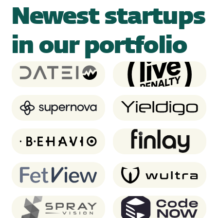
Newest startups
in our portfolio
Dateio
Live Penalty
Supernova.io
Yieldigo
Behavio
Finlay
FetView
Wultra
SprayVision
CodeNOW