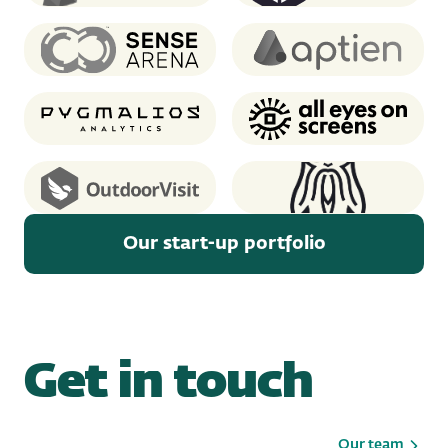
Sense Arena
Aptien
Pygmalios analytics
AEOS
OutdoorVisit
Oddin.gg
Our start-up portfolio
Get in touch
Our team