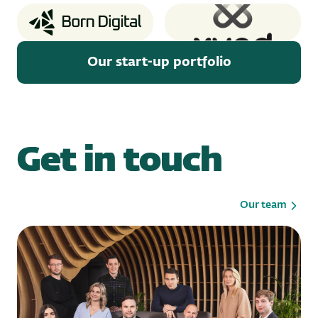
Born Digital
XUND
Our start-up portfolio
Get in touch
Our team