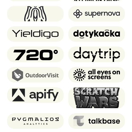
Oddin.gg
Supernova.io
Yieldigo
Dotykacka
720 degrees
Daytrip
OutdoorVisit
AEOS
Apify
Scratch Wars (Notre
Game)
Pygmalios analytics
Talkbase