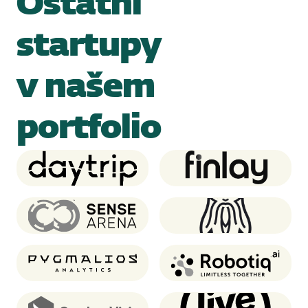
Ostatní
startupy
v našem
portfolio
Daytrip
Finlay
Sense Arena
Oddin.gg
Pygmalios analytics
Robotiq