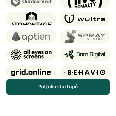
OutdoorVisit
Live Penalty
Atomontage
Wultra
Aptien
SprayVision
AEOS
Born Digital
Grid.online
Behavio
Potfolio startupů