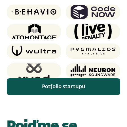
Behavio
CodeNOW
Atomontage
Live Penalty
Wultra
Pygmalios analytics
XUND
Neuron Soundware
Potfolio startupů
Pojďme se