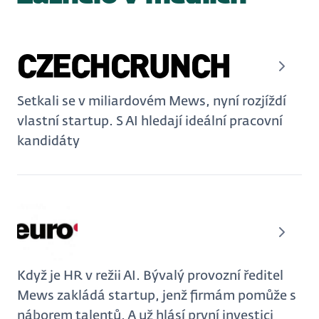
Setkali se v miliardovém Mews, nyní rozjíždí
vlastní startup. S AI hledají ideální pracovní
kandidáty
Když je HR v režii AI. Bývalý provozní ředitel
Mews zakládá startup, jenž firmám pomůže s
náborem talentů. A už hlásí první investici