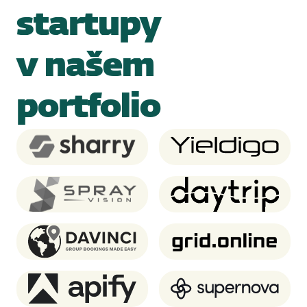
startupy
v našem
portfolio
Sharry
Yieldigo
SprayVision
Daytrip
Davinci Travel System
Grid.online
Apify
Supernova.io