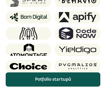
SprayVision
Behavio
Born Digital
Apify
Oddin.gg
CodeNOW
Atomontage
Yieldigo
Choice
Pygmalios analytics
Potfolio startupů