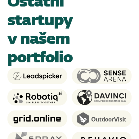
Ostatní
startupy
v našem
portfolio
Leadspicker
Sense Arena
Robotiq
Davinci Travel System
Grid.online
OutdoorVisit