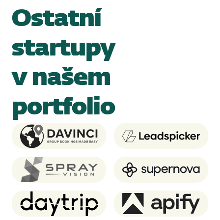
Ostatní
startupy
v našem
portfolio
Davinci Travel System
Leadspicker
SprayVision
Supernova.io
Daytrip
Apify