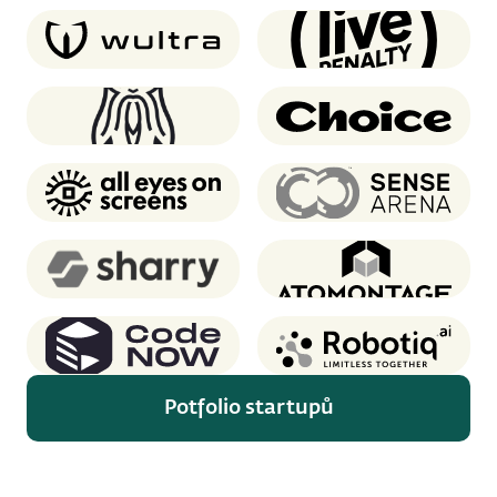
Wultra
Live Penalty
Oddin.gg
Choice
AEOS
Sense Arena
Sharry
Atomontage
CodeNOW
Robotiq
Potfolio startupů