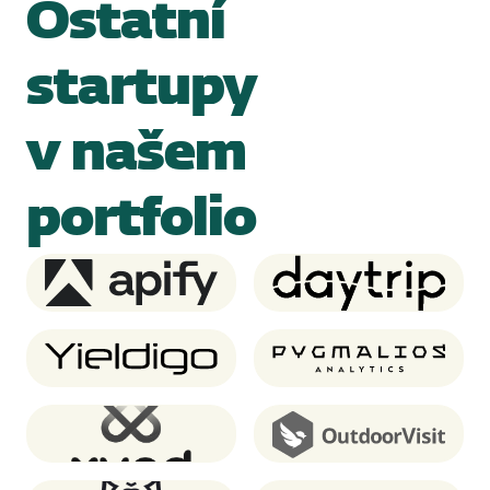
Ostatní
startupy
v našem
portfolio
Apify
Daytrip
Yieldigo
Pygmalios analytics
XUND
OutdoorVisit