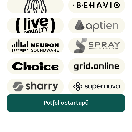
Oddin.gg
Behavio
Live Penalty
Aptien
Neuron Soundware
SprayVision
Choice
Grid.online
Sharry
Supernova.io
Potfolio startupů