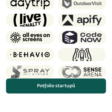
Daytrip
OutdoorVisit
Live Penalty
Apify
AEOS
CodeNOW
Behavio
Oddin.gg
SprayVision
Sense Arena
Potfolio startupů