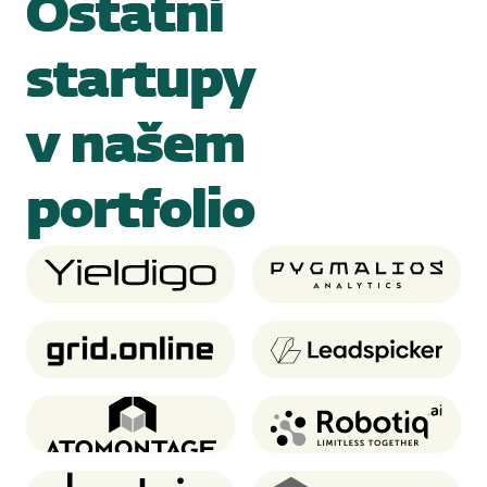
Ostatní
startupy
v našem
portfolio
Yieldigo
Pygmalios analytics
Grid.online
Leadspicker
Atomontage
Robotiq