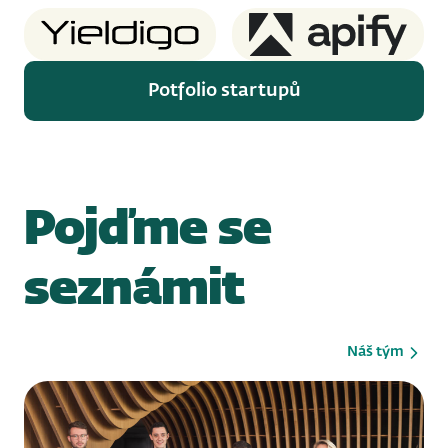
Yieldigo
Apify
Potfolio startupů
Pojďme se
seznámit
Náš tým