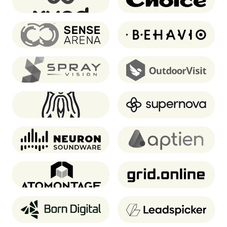
Sense Arena
Behavio
SprayVision
OutdoorVisit
Oddin.gg
Supernova.io
Neuron Soundware
Aptien
Atomontage
Grid.online
Born Digital
Leadspicker