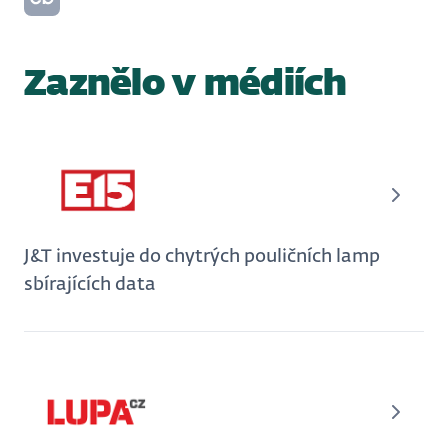
Zaznělo v médiích
J&T investuje do chytrých pouličních lamp
sbírajících data