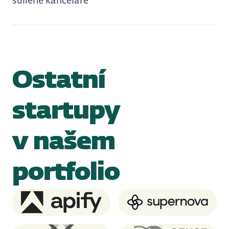
sdílené kanceláře
Ostatní
startupy
v našem
portfolio
Apify
Supernova.io