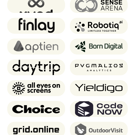
XUND
Sense Arena
Finlay
Robotiq
Aptien
Born Digital
Daytrip
Pygmalios analytics
AEOS
Yieldigo
Choice
CodeNOW
Grid.online
OutdoorVisit