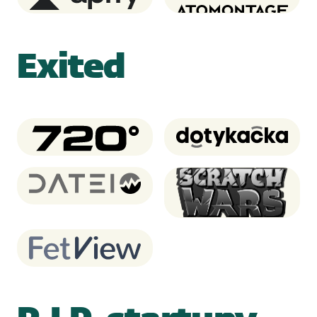
Exited
720 degrees
Dotykacka
Dateio
Scratch Wars (Notre
Game)
FetView