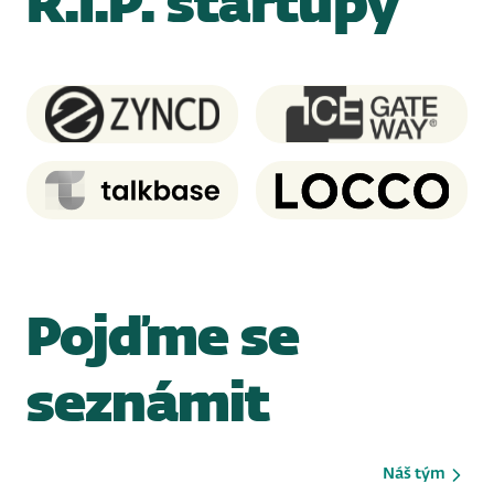
R.I.P. startupy
Zyncd
Ice GateWay
Talkbase
Locco
Pojďme se
seznámit
Náš tým