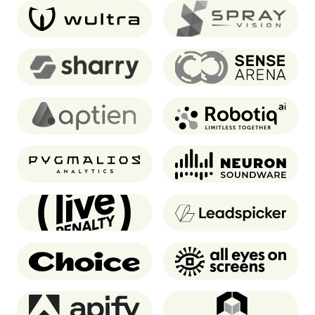
Wultra
SprayVision
Sharry
Sense Arena
Aptien
Robotiq
Pygmalios analytics
Neuron Soundware
Live Penalty
Leadspicker
Choice
AEOS
Apify
Atomontage