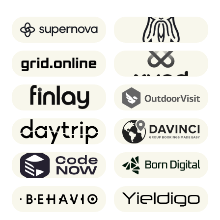
Supernova.io
Oddin.gg
Grid.online
XUND
Finlay
OutdoorVisit
Daytrip
Davinci Travel System
CodeNOW
Born Digital
Behavio
Yieldigo